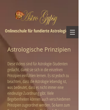
Onlineschule für fundierte Astrologie
Astrologische Prinzipien
Diese Videos sind für Astrologie-Studenten
gedacht, damit sie sich in die einzelnen
Prinzipien einfühlen lernen. Es ist jedoch zu
beachten, dass die Astrologie lebendig ist,
was bedeutet, dass es nicht immer eine
eindeutige Zuordnung gibt. Viele
Begebenheiten können auch verschiedenen
Prinzipien zugeordnet werden. So kann zum