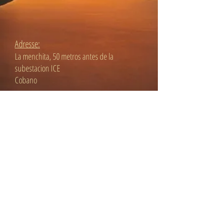
Adresse:
La menchita, 50 metros antes de la
subestacion ICE
Cobano
Telefon:
00506 8778 5005
E-Mail
astrogypsy112@gmail.com